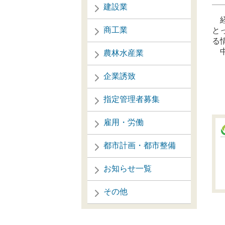
建設業
経
商工業
と
る
中
農林水産業
企業誘致
指定管理者募集
雇用・労働
都市計画・都市整備
お知らせ一覧
その他