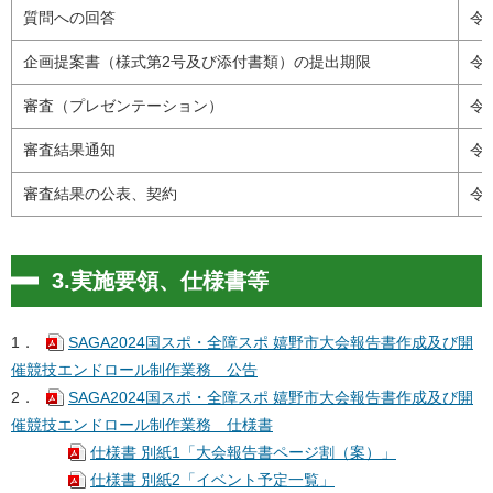
質問への回答
令
企画提案書（様式第2号及び添付書類）の提出期限
令
審査（プレゼンテーション）
令
審査結果通知
令
審査結果の公表、契約
令
3.実施要領、仕様書等
1．
SAGA2024国スポ・全障スポ 嬉野市大会報告書作成及び開
催競技エンドロール制作業務 公告
2．
SAGA2024国スポ・全障スポ 嬉野市大会報告書作成及び開
催競技エンドロール制作業務 仕様書
仕様書 別紙1「大会報告書ページ割（案）」
仕様書 別紙2「イベント予定一覧」