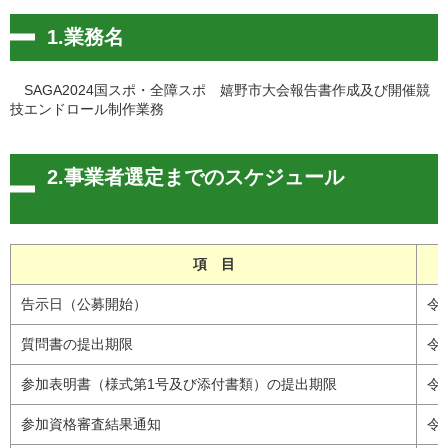
1.業務名
SAGA2024国スポ・全障スポ 嬉野市大会報告書作成及び開催競
技エンドロール制作業務
2.事業者選定までのスケジュール
項 目
告示日（公募開始）
令
質問書の提出期限
令
参加表明書（様式第1号及び添付書類）の提出期限
令
参加資格審査結果通知
令