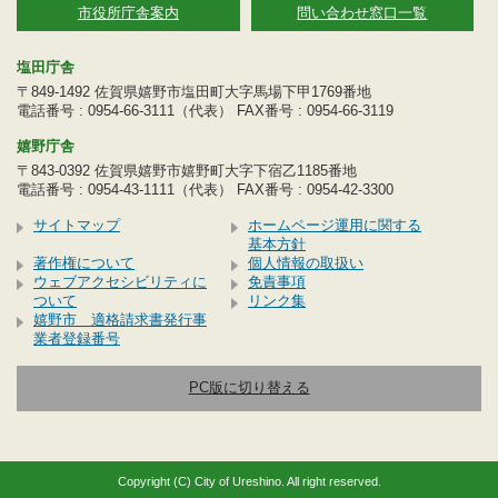
市役所庁舎案内
問い合わせ窓口一覧
塩田庁舎
〒849-1492 佐賀県嬉野市塩田町大字馬場下甲1769番地
電話番号 : 0954-66-3111（代表） FAX番号 : 0954-66-3119
嬉野庁舎
〒843-0392 佐賀県嬉野市嬉野町大字下宿乙1185番地
電話番号 : 0954-43-1111（代表） FAX番号 : 0954-42-3300
サイトマップ
ホームページ運用に関する
基本方針
著作権について
個人情報の取扱い
ウェブアクセシビリティに
免責事項
ついて
リンク集
嬉野市 適格請求書発行事
業者登録番号
PC版に切り替える
Copyright (C) City of Ureshino. All right reserved.