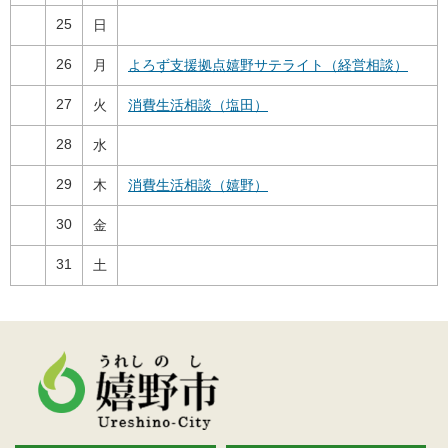
25
日
26
月
よろず支援拠点嬉野サテライト（経営相談）
27
火
消費生活相談（塩田）
28
水
29
木
消費生活相談（嬉野）
30
金
31
土