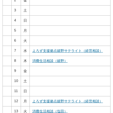
金
3
土
4
日
5
月
6
火
7
水
よろず支援拠点嬉野サテライト（経営相談）
8
木
消費生活相談（嬉野）
9
金
10
土
11
日
12
月
よろず支援拠点嬉野サテライト（経営相談）
13
火
消費生活相談（塩田）