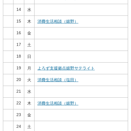
14
水
15
木
消費生活相談（嬉野）
16
金
17
土
18
日
19
月
よろず支援拠点嬉野サテライト
20
火
消費生活相談（塩田）
21
水
22
木
消費生活相談（嬉野）
23
金
24
土