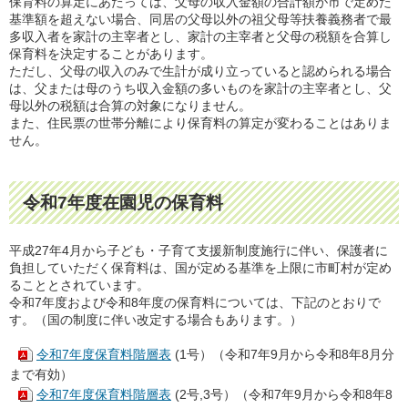
保育料の算定にあたっては、父母の収入金額の合計額が市で定めた
基準額を超えない場合、同居の父母以外の祖父母等扶養義務者で最
多収入者を家計の主宰者とし、家計の主宰者と父母の税額を合算し
保育料を決定することがあります。
ただし、父母の収入のみで生計が成り立っていると認められる場合
は、父または母のうち収入金額の多いものを家計の主宰者とし、父
母以外の税額は合算の対象になりません。
また、住民票の世帯分離により保育料の算定が変わることはありま
せん。
令和7年度在園児の保育料
平成27年4月から子ども・子育て支援新制度施行に伴い、保護者に
負担していただく保育料は、国が定める基準を上限に市町村が定め
ることとされています。
令和7年度および令和8年度の保育料については、下記のとおりで
す。（国の制度に伴い改定する場合もあります。）
令和7年度保育料階層表
(1号）（令和7年9月から令和8年8月分
まで有効）
令和7年度保育料階層表
(2号,3号）（令和7年9月から令和8年8