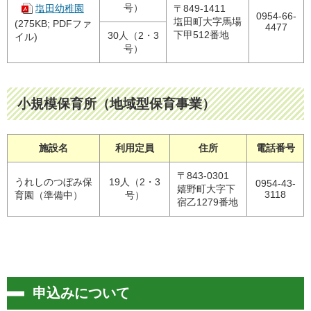
号）
塩田幼稚園
〒849-1411
0954-66-
塩田町大字馬場
(275KB; PDFファ
4477
下甲512番地
30人（2・3
イル)
号）
小規模保育所（地域型保育事業）
施設名
利用定員
住所
電話番号
〒843-0301
うれしのつぼみ保
19人（2・3
0954-43-
嬉野町大字下
3118
育園（準備中）
号）
宿乙1279番地
申込みについて