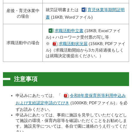
就労証明書または
育児休業等期間証明
産後・育児休業中
の場合
書
(16KB; Wordファイル)
求職活動申立書
(18KB; Excelファイ
ル)＋ハローワーク受付票の写し等
求職活動中の場合
※
求職活動状況届
(156KB; PDFファイ
ル)（求職活動開始から3カ月経過後もしく
は就職決定後提出ください。）
注意事項
申込みにあたっては、「
令和8年度保育所等利用申込み
および支給認定申請のてびき
(1000KB; PDFファイル)」を必
ずお読みください。
申込みにあたっては、事前に施設を見学していただくなどし
て施設の環境・保育内容等を確認いただくことをお勧めしま
す。施設見学については、各自で園に連絡のうえ行ってくだ
さい。