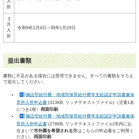
入
所
3
月
令和9年1月4日～同年1月29日
入
所
提出書類
書類に不足がある場合には受理できません。すべての書類をそろえ
て提出してください。
施設型給付費・地域型保育給付費等支給認定申請書兼保
育所入所申込書
(313KB; リッチテキストファイル)（児童1名
につき1枚）
両面印刷
施設型給付費・地域型保育給付費等支給認定申請書兼保
育所入所申込書
(278KB; リッチテキストファイル)市内にお
住まいで
市外園を希望される方
はこちらの申込書をご利用く
ださい。
両面印刷