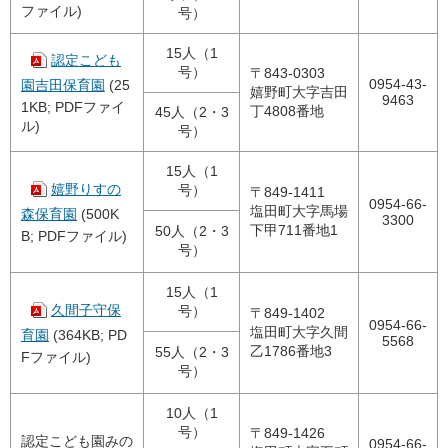
ファイル)
号）
15人（1
認定こども
号）
〒843-0303
0954-43-
園吉田保育園
(25
嬉野町大字吉田
9463
1KB; PDFファイ
丁4808番地
45人（2・3
ル)
号）
15人（1
嬉野りすの
号）
〒849-1411
0954-66-
塩田町大字馬場
森保育園
(500K
3300
下甲711番地1
50人（2・3
B; PDFファイル)
号）
15人（1
久間子守保
号）
〒849-1402
0954-66-
塩田町大字久間
育園
(364KB; PD
5568
乙1786番地3
55人（2・3
Fファイル)
号）
10人（1
号）
〒849-1426
認定こども園みの
0954-66-