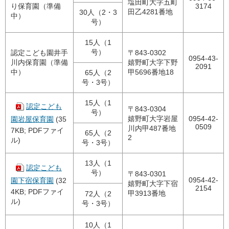
塩田町大字五町
り保育園（準備
3174
田乙4281番地
30人（2・3
中）
号）
15人（1
号）
認定こども園井手
〒843-0302
0954-43-
川内保育園（準備
嬉野町大字下野
2091
中）
甲5696番地18
65人（2
号・3号）
15人（1
認定こども
〒843-0304
号）
嬉野町大字岩屋
0954-42-
園岩屋保育園
(35
0509
川内甲487番地
7KB; PDFファイ
65人（2
2
ル)
号・3号）
13人（1
認定こども
号）
〒843-0301
0954-42-
園下宿保育園
(32
嬉野町大字下宿
2154
4KB; PDFファイ
甲3913番地
72人（2
ル)
号・3号）
10人（1