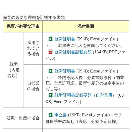
保育の必要な理由を証明する書類
保育が必要な理由
添付書類
就労証明書
(59KB; Excelファイル)
雇用さ
・・・勤務先に記入を依頼してください。
れてい
就労証明書記載要領
(164KB; PDFファ
る場合
イル)
就労
（内定
就労証明書
(59KB; Excelファイル)
含む）
・・・枠内を記入後、必要書類添付（開業
自営業
届、営業許可証、最新年度分の確定申告の
の場合
写し等）
就労証明書記載要領（自営業用）
(63
KB; Excelファイル)
申立書
(19KB; Excelファイル)＋母子
妊娠・出産の場合
健康手帳の写し（表紙・分娩予定日欄）