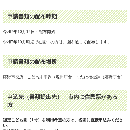
申請書類の配布時期
令和7年10月14日～配布開始
令和7年10月時点で在園中の方は、園を通じて配布します。
申請書類の配布場所
嬉野市役所
こども未来課
（塩田庁舎）または
福祉課
（嬉野庁舎）
申込先（書類提出先） 市内に住民票がある
方
認定こども園（1号）を利用希望の方は、各園に直接申込みくださ
い。