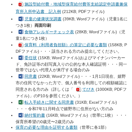
施設型給付費・地域型保育給付費等支給認定申請書兼保
育所入所申込書 記入例
(212KB; PDFファイル)
児童の健康状況調書
(39KB; Wordファイル)（児童1名に
つき1枚）
両面印刷
食物アレルギーチェック表
(28KB; Wordファイル)（児
童1名につき1枚）
保育料（利用者負担額）の算定に必要な書類
(158KB; P
DFファイル)・・・該当される方のみ提出してください。
委任状
(15KB; Wordファイル)およびマイナンバーカー
ド、免許証等の顔写真入りの公的な本人確認証明・・・同一
世帯ではない代理人が来庁する場合のみ
同意書
(22KB; Wordファイル)・・・1月1日現在、嬉野
市の住民でなかった方で、個人番号を利用しての税額確認に
同意される方のみ（詳しくは「
てびき
(1000KB; PDFフ
ァイル)」のP10を参照ください。）
転入手続きに関する同意書
(31KB; Excelファイル)
・・・令和7年11月時点で嬉野市に住所がない方のみ
納付誓約書
(16KB; Wordファイル)（世帯に1枚）・・・
保育所希望の0歳児〜2歳児のみ
保育の必要な理由を証明する書類
（世帯に各1部）