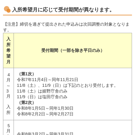
入所希望月に応じて受付期間が異なります。
【注意】締切を過ぎて提出された申込みは次回調整の対象となりま
す。
入
所
希
受付期間（一部を除き平日のみ）
望
月
（第1次）
4
令和7年11月4日～同年11月21日
月
11/8（土）、11/9（日）は下記のとおり受付します。
～
3
11/8（土）は嬉野庁舎のみ
月
11/9（日）は塩田庁舎のみ
（第2次）
入
令和8年1月5日～同年1月30日
所
令和8年2月2日～同年2月27日
5
月
令和8年3月2日～同年3月31日