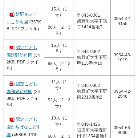
15人（1
嬉野ルンビ
号）
〒843-0301
0954-42-
嬉野町大字下宿
ニこども園
(357K
4155
丁1424番地7
80人（2・3
B; PDFファイル)
号）
15人（1
認定こども
号）
〒843-0302
0954-43-
園嬉野幼稚園
(34
嬉野町大字下野
1019
2KB; PDFファイ
甲115番地19
99人（2・3
ル)
号）
11人（1
認定こども
〒843-0302
号）
嬉野町大字下野
0954-42-
園和光幼稚園
(34
2548
丙2319番地2
8KB; PDFファイ
52人（2・3
ル)
号）
10人（1
認定こども
号）
〒849-1425
園たちばなこども
0954-66-
塩田町大字五町
4060
園
(458KB; PDF
田甲1354番地1
60人（2・3