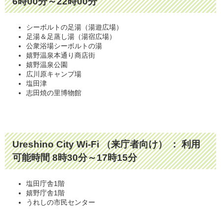
6時00分～22時00分
シーボルトの足湯（湯遊広場）
足湯＆足蒸し湯（湯宿広場）
公衆浴場シーボルトの湯
嬉野温泉本通り商店街
嬉野温泉公園
広川原キャンプ場
塩田津
志田焼の里博物館
Ureshino City Wi-Fi （来庁者向け） ： 利用
可能時間 8時30分～17時15分
塩田庁舎1階
嬉野庁舎1階
うれしの市民センター