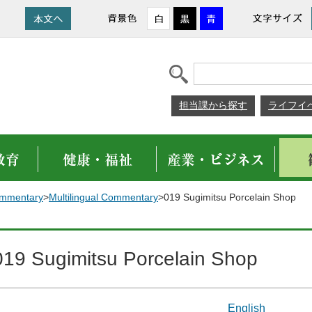
担当課から探す
ライフイ
Commentary
>
Multilingual Commentary
>019 Sugimitsu Porcelain Shop
019 Sugimitsu Porcelain Shop
English