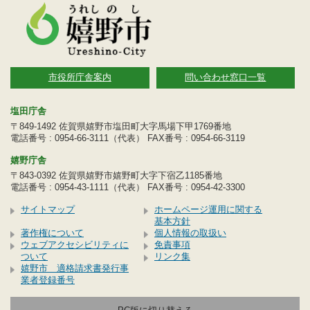
市役所庁舎案内
問い合わせ窓口一覧
塩田庁舎
〒849-1492 佐賀県嬉野市塩田町大字馬場下甲1769番地
電話番号 : 0954-66-3111（代表） FAX番号 : 0954-66-3119
嬉野庁舎
〒843-0392 佐賀県嬉野市嬉野町大字下宿乙1185番地
電話番号 : 0954-43-1111（代表） FAX番号 : 0954-42-3300
サイトマップ
ホームページ運用に関する
基本方針
著作権について
個人情報の取扱い
ウェブアクセシビリティに
免責事項
ついて
リンク集
嬉野市 適格請求書発行事
業者登録番号