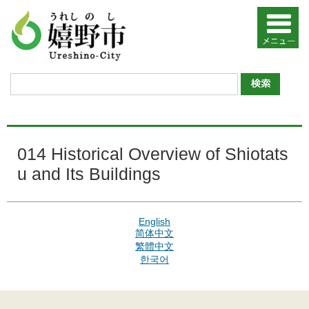
014 Historical Overview of Shiotats
u and Its Buildings
English
简体中文
繁體中文
한국어