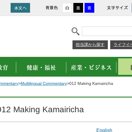
担当課から探す
ライフイ
Commentary
>
Multilingual Commentary
>012 Making Kamairicha
012 Making Kamairicha
English