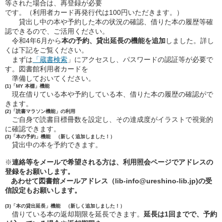
等された場合は、再登録が必要
です。（利用者カード再発行代は100円いただきます。）
貸出し中の本や予約した本の状況の確認、借りた本の履歴等確
認できるので、ご活用ください。
令和4年6月から
本の予約、貸出延長の機能を追加
しました。詳し
くは下記をご覧ください。
まずは
「蔵書検索
」にアクセスし、パスワードの認証等が必要で
す。図書館利用者カードを
準備しておいてください。
(1)「MY 本棚」機能
現在借りている本や予約している本、借りた本の履歴の確認がで
きます。
(2)「読書マラソン機能」の利用
ご自身で読書目標冊数を設定し、その達成度がイラストで視覚的
に確認できます。
(3)「本の予約」機能 （新しく追加しました！）
貸出中の本を予約できます。
※
連絡等をメールで希望される方は、利用照会ページでアドレスの
登録をお願いします。
あわせて図書館メールアドレス（lib-info@ureshino-lib.jp)の受
信設定もお願いします。
(3)「本の貸出延長」機能 （新しく追加しました！）
借りている本の返却期限を延長できます。
延長は1回までで、予約