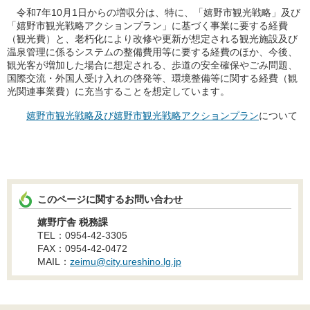
令和7年10月1日からの増収分は、特に、「嬉野市観光戦略」及び
「嬉野市観光戦略アクションプラン」に基づく事業に要する経費
（観光費）と、老朽化により改修や更新が想定される観光施設及び
温泉管理に係るシステムの整備費用等に要する経費のほか、今後、
観光客が増加した場合に想定される、歩道の安全確保やごみ問題、
国際交流・外国人受け入れの啓発等、環境整備等に関する経費（観
光関連事業費）に充当することを想定しています。
嬉野市観光戦略及び嬉野市観光戦略アクションプラン
について
このページに関するお問い合わせ
嬉野庁舎 税務課
TEL：0954-42-3305
FAX：0954-42-0472
MAIL：
zeimu@city.ureshino.lg.jp