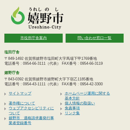
市役所庁舎案内
問い合わせ窓口一覧
塩田庁舎
〒849-1492 佐賀県嬉野市塩田町大字馬場下甲1769番地
電話番号 : 0954-66-3111（代表） FAX番号 : 0954-66-3119
嬉野庁舎
〒843-0392 佐賀県嬉野市嬉野町大字下宿乙1185番地
電話番号 : 0954-43-1111（代表） FAX番号 : 0954-42-3300
サイトマップ
ホームページ運用に関する
基本方針
著作権について
個人情報の取扱い
ウェブアクセシビリティに
免責事項
ついて
リンク集
嬉野市 適格請求書発行事
業者登録番号