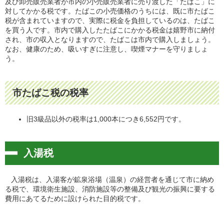
及び卸売販売業者が市内の小売販売業者に売り渡した「たばこ」に
対してかかる税です。たばこの小売価格のうちには、既に市たばこ
税が含まれていますので、実際に税金を負担しているのは、たばこ
を買う人です。市内で購入したたばこにかかる税金は嬉野市に納付
され、市の収入となりますので、たばこは市内で購入しましょう。
なお、健康のため、吸いすぎに注意し、喫煙マナーを守りましょ
う。
市たばこ税の税率
旧3級品以外の税率は1,000本につき6,552円です。
入湯税
入湯税は、入湯客が鉱泉浴場（温泉）の経営者を通じて市に納め
る税で、環境衛生施設、消防施設等の整備及び観光の振興に要する
費用にあてるために設けられた目的税です。