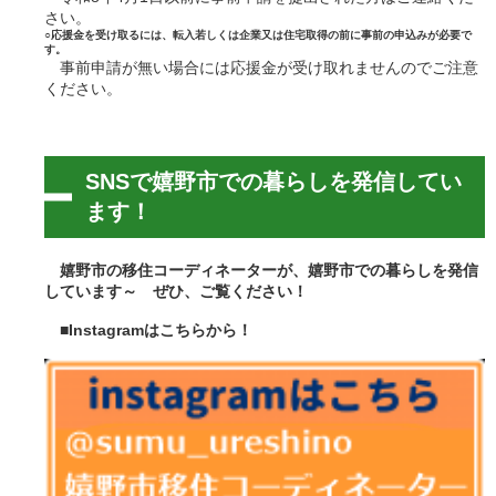
明・
さい。
マイ
○応援金を受け取るには、転入若しくは企業又は住宅取得の前に事前の申込みが必要で
ナン
す。
バー
事前申請が無い場合には応援金が受け取れませんのでご注意
ください。
税金
保
険・
SNSで嬉野市での暮らしを発信してい
年金
ます！
出会
い・
結婚
嬉野市の移住コーディネーターが、嬉野市での暮らしを発信
サポ
しています～ ぜひ、ご覧ください！
ート
■Instagramはこちらから！
環
境・
ご
み・
し尿
汲取
動
物・