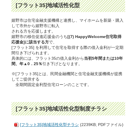
[フラット35]地域活性化型
嬉野市は住宅金融支援機構と連携し、マイホームを新築・購入
して市外から嬉野市に転入
される方を応援します。
嬉野市の移住促進応援金のうち
[(7) HappyWelcome住宅取得
応援金]に該当する方
で、
[フラット35] を利用して住宅を取得する際の借入金利が一定期
間引き下げられます。
具体的には、フラット35の借入金利から
当初5年間または10年
間、年▲0．25％
引き下げとなります。
※[フラット35]とは、民間金融機関と住宅金融支援機構が提携
してご提供する
全期間固定金利型住宅ローンのことです。
[フラット35]地域活性化型制度チラシ
[フラット35]地域活性化型チラシ
(2239KB; PDFファイル)