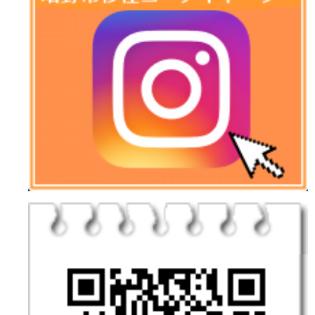
ペッ
ト
上下
水道
移
住・
定住
につ
いて
住ま
い・
道
路・
交通
人
権・
男女
共同
参画
安
全・
安心