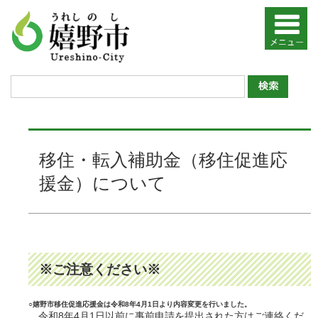
く
移住・転入補助金（移住促進応
ら
援金）について
し・
手
続
き
※ご注意ください※
戸
籍・
住民
票・
○嬉野市移住促進応援金は令和8年4月1日より内容変更を行いました。
証
令和8年4月1日以前に事前申請を提出された方はご連絡くだ