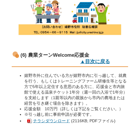
(6) 農業ターンWelcome応援金
▲目次に戻る
嬉野市外に住んでいる方が嬉野市内に引っ越して、就農
を行う、もしくはトレーニングファーム研修生等となる
方で5年以上定住する意思のある方に、応援金と市内旅
館で使える温泉チケット1年分（週一回の入浴で1年分）
を支給します（1親等以内の親族から市内の農地または
経営を引き継ぐ場合を除きます）。
応援金額 10万円（詳しくは下記をご覧ください。）
※引っ越し前に事前申請が必要です。
チラシダウンロード
(2116KB; PDFファイル)