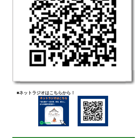
まち
づく
り・
地域
振興
嬉野
市カ
レン
ダー
お知
らせ
一覧
■ネットラジオはこちらから！