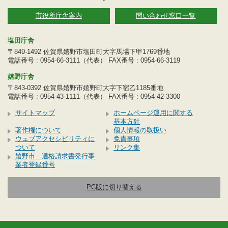
市役所庁舎案内
問い合わせ窓口一覧
塩田庁舎
〒849-1492 佐賀県嬉野市塩田町大字馬場下甲1769番地
電話番号 : 0954-66-3111（代表） FAX番号 : 0954-66-3119
嬉野庁舎
〒843-0392 佐賀県嬉野市嬉野町大字下宿乙1185番地
電話番号 : 0954-43-1111（代表） FAX番号 : 0954-42-3300
サイトマップ
ホームページ運用に関する
基本方針
著作権について
個人情報の取扱い
ウェブアクセシビリティに
免責事項
ついて
リンク集
嬉野市 適格請求書発行事
業者登録番号
PC版に切り替える