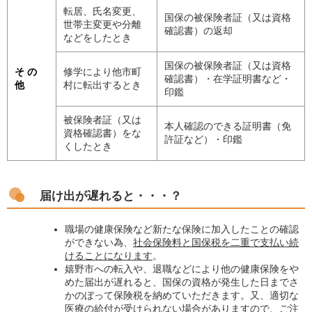
転居、氏名変更、
国保の被保険者証（又は資格
世帯主変更や分離
確認書）の返却
などをしたとき
国保の被保険者証（又は資格
そ の
修学により他市町
確認書）・在学証明書など・
他
村に転出するとき
印鑑
被保険者証（又は
本人確認のできる証明書（免
資格確認書）をな
許証など）・印鑑
くしたとき
届け出が遅れると・・・？
職場の健康保険など新たな保険に加入したことの確認
ができない為、
社会保険料と国保税を二重で支払い続
けることになります
。
嬉野市への転入や、退職などにより他の健康保険をや
めた届出が遅れると、国保の資格が発生した日までさ
かのぼって保険税を納めていただきます。又、適切な
医療の給付が受けられない場合がありますので、ご注