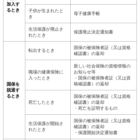
加入す
るとき
子供が生まれたと
母子健康手帳
き
生活保護が廃止さ
保護廃止決定通知書
れたとき
国保の被保険者証（又は資格
転出するとき
確認書）の返却
新しい社会保険の資格情報の
職場の健康保険に
お知らせ等
入ったとき
・国保の被保険者証（又は資
格確認書）の返却
国保を
脱退す
るとき
国保の被保険者証（又は資格
死亡したとき
確認書）の返却
・死亡を証明するもの
国保の被保険者証（又は資格
生活保護が開始さ
確認書）の返却
れたとき
・保護開始決定通知書