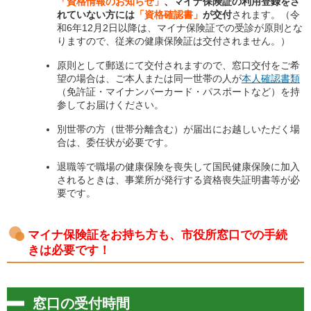
「資格情報のお知らせ」
、マイナ保険証の利用登録をさ
れていない方には
「資格確認書」
が交付
されます。（令
和6年12月2日以降は、マイナ保険証での受診が原則とな
りますので、従来の健康保険証は交付されません。）
原則として郵送にて交付されますので、窓口交付をご希
望の場合は、ご本人または同一世帯の人が
本人確認書類
（免許証・マイナンバーカード・パスポートなど）を持
参してお届けください。
別世帯の方（世帯分離含む）が届出にお越しいただく場
合は、委任状が必要です。
退職等で職場の健康保険を喪失して国民健康保険に加入
されるときは、事業所が発行する資格喪失証明書等が必
要です。
マイナ保険証をお持ち方も、市役所窓口での手続
きは必要です！
窓口の受付時間