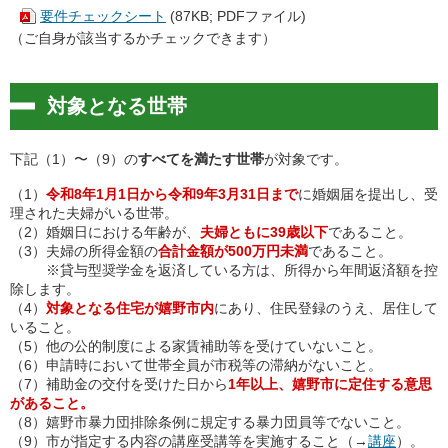
要件チェックシート
(87KB; PDFファイル)
（ご自身が該当するかチェックできます）
対象となる世帯
下記（1）〜（9）の
すべてを満たす世帯
が対象です。
（1）
令和8年1月1日から令和9年3月31日まで
に婚姻届を提出し、受
理された夫婦がいる世帯。
（2）婚姻日における年齢が、
夫婦ともに39歳以下
であること。
（3）夫婦の所得金額の
合計金額が500万円未満
であること。
※貸与型奨学金を返済している方は、所得から年間返済額を控
除します。
（4）
対象となる住宅が嬉野市内
にあり、住民登録のうえ、居住して
いること。
（5）他の公的制度による家賃補助等を受けていないこと。
（6）申請時において世帯全員が市税等の滞納がないこと。
（7）補助金の交付を受けた日から
1年以上、嬉野市に定住する意思
があること。
（8）嬉野市暴力団排除条例に規定する暴力団員等でないこと。
（9）市が指定する内容の講座受講等を実施すること（→
講座
）。