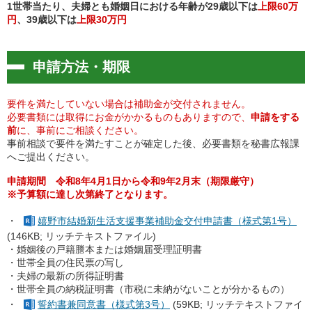
1世帯当たり、夫婦とも婚姻日における年齢が29歳以下は
上限60万
円
、39歳以下は
上限30万円
申請方法・期限
要件を満たしていない場合は補助金が交付されません。
必要書類には取得にお金がかかるものもありますので、
申請をする
前
に、事前にご相談ください。
事前相談で要件を満たすことが確定した後、必要書類を秘書広報課
へご提出ください。
申請期間 令和8年4月1日から令和9年2月末（期限厳守）
※予算額に達し次第終了となります。
・
嬉野市結婚新生活支援事業補助金交付申請書（様式第1号）
(146KB; リッチテキストファイル)
・婚姻後の戸籍謄本または婚姻届受理証明書
・世帯全員の住民票の写し
・夫婦の最新の所得証明書
・世帯全員の納税証明書（市税に未納がないことが分かるもの）
・
誓約書兼同意書（様式第3号）
(59KB; リッチテキストファイ