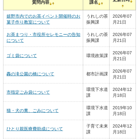
質問内容
課名
嬉野市内でのお茶イベント開催時のお
うれしの茶
2026年07
菓子作り教室について
振興課
月21日
お茶まつり・市役所セレモニーの告知
うれしの茶
2026年07
について
振興課
月21日
2026年07
ゴミ袋について
環境政策課
月21日
2026年07
轟の滝公園の橋について
都市計画課
月21日
環境下水道
2024年12
市指定ごみ袋について
課
月18日
環境下水道
2019年10
猫・犬の糞、ごみについて
課
月18日
子育て未来
2024年12
ひとり親医療費助成について
課
月18日