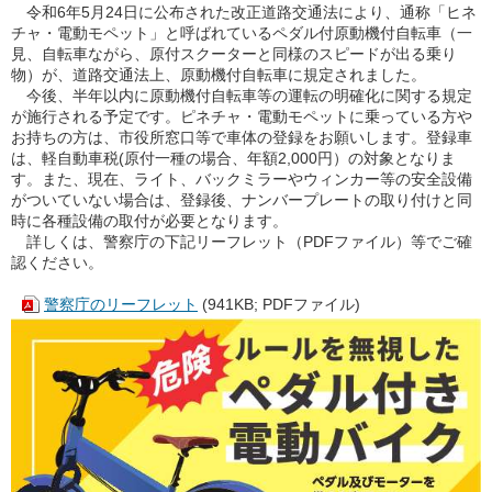
令和6年5月24日に公布された改正道路交通法により、通称「ヒネ
チャ・電動モペット」と呼ばれているペダル付原動機付自転車（一
見、自転車ながら、原付スクーターと同様のスピードが出る乗り
物）が、道路交通法上、原動機付自転車に規定されました。
今後、半年以内に原動機付自転車等の運転の明確化に関する規定
が施行される予定です。ピネチャ・電動モペットに乗っている方や
お持ちの方は、市役所窓口等で車体の登録をお願いします。登録車
は、軽自動車税(原付一種の場合、年額2,000円）の対象となりま
す。また、現在、ライト、バックミラーやウィンカー等の安全設備
がついていない場合は、登録後、ナンバープレートの取り付けと同
時に各種設備の取付が必要となります。
詳しくは、警察庁の下記リーフレット（PDFファイル）等でご確
認ください。
警察庁のリーフレット
(941KB; PDFファイル)