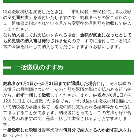
特別徴収税額を変更したときは、「市町民税・県民税特別徴収税額
の変更通知書」を送付いたしますので、納税者へその旨ご連絡のう
え、通知書に指定されている月から変更後の月割額を徴収して納入
してください。
なお納入書にてお支払いをされる場合、
金額が変更になったとして
も変更後の納入書は発行されません
ので、すでに送付している納入
書の金額を訂正して納入してくださいますようお願いします。
一括徴収のすすめ
納税者が1月1日から5月31日までに退職した場合
には、それ以降の
未徴収の月割額について、その全額を退職の際に支払われる給与等
から、
必ず一括して徴収
してください。また、納税者が6月1日から
12月31日までに退職した場合でも、それ以後の未徴収の月割額につ
いて納税者の承諾を得て、退職の際に支払われる給与等から一括し
て徴収することができます。納税者にとっても、この方法が好都合
かと思われますので、是非一括して徴収されるようおすすめしま
す。
一括徴収した税額は
貴事業所が
何月分で納入するのか必ず記入
をお
願いいたします。