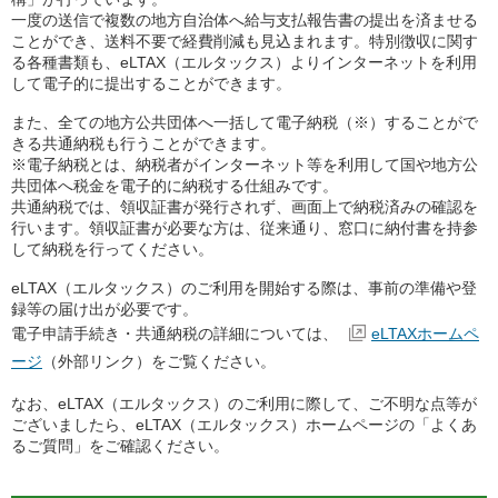
一度の送信で複数の地方自治体へ給与支払報告書の提出を済ませる
ことができ、送料不要で経費削減も見込まれます。特別徴収に関す
る各種書類も、eLTAX（エルタックス）よりインターネットを利用
して電子的に提出することができます。
また、全ての地方公共団体へ一括して電子納税（※）することがで
きる共通納税も行うことができます。
※電子納税とは、納税者がインターネット等を利用して国や地方公
共団体へ税金を電子的に納税する仕組みです。
共通納税では、領収証書が発行されず、画面上で納税済みの確認を
行います。領収証書が必要な方は、従来通り、窓口に納付書を持参
して納税を行ってください。
eLTAX（エルタックス）のご利用を開始する際は、事前の準備や登
録等の届け出が必要です。
電子申請手続き・共通納税の詳細については、
eLTAXホームペ
ージ
（外部リンク）をご覧ください。
なお、eLTAX（エルタックス）のご利用に際して、ご不明な点等が
ございましたら、eLTAX（エルタックス）ホームページの「よくあ
るご質問」をご確認ください。