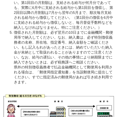
い。第1回目の月割額は、支給される給与が何月分であって
も、実際に6月中に支給される給与から第1回目を徴収し、第
2回目以降の月割額は7月から翌年の5月まで、順次毎月支給
される給与から徴収してください。（第1回分の徴収を6月中
に支給される給与から徴収しないと、毎月督促手数料などを
納入しなければなりません。特にご注意ください。）
徴収された月割額は、必ず翌月の10日までに金融機関・郵便
局等で納入してください。なお、納入書は、必ず特別徴収義
務者の名称、所在地、指定番号、納入金額をご確認くださ
い。もし記入もれがあったときには、納めていただいた納入
金が未納として取扱われることがありますのでご注意くださ
い。なお、給与の遅払い、その他の事情により納期限までに
納入できないときは、必ず税務課へご相談ください。
県外の特別徴収義務者で払込金融機関として郵便局を利用さ
れる場合は、「郵便局指定通知書」を当該郵便局に提出して
ください。すでに指定済みの郵便局があれば引き続き利用で
きます。