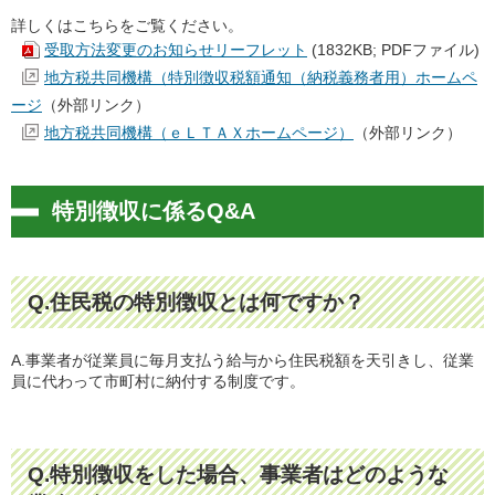
詳しくはこちらをご覧ください。
受取方法変更のお知らせリーフレット
(1832KB; PDFファイル)
地方税共同機構（特別徴収税額通知（納税義務者用）ホームペ
ージ
（外部リンク）
地方税共同機構（ｅＬＴＡＸホームページ）
（外部リンク）
特別徴収に係るQ&A
Q.住民税の特別徴収とは何ですか？
A.事業者が従業員に毎月支払う給与から住民税額を天引きし、従業
員に代わって市町村に納付する制度です。
Q.特別徴収をした場合、事業者はどのような