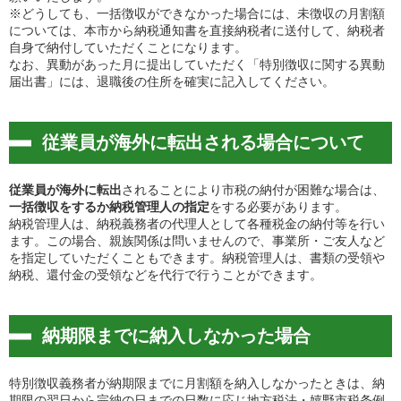
※どうしても、一括徴収ができなかった場合には、未徴収の月割額
については、本市から納税通知書を直接納税者に送付して、納税者
自身で納付していただくことになります。
なお、異動があった月に提出していただく「特別徴収に関する異動
届出書」には、退職後の住所を確実に記入してください。
従業員が海外に転出される場合について
従業員が海外に転出
されることにより市税の納付が困難な場合は、
一括徴収をするか納税管理人の指定
をする必要があります。
納税管理人は、納税義務者の代理人として各種税金の納付等を行い
ます。この場合、親族関係は問いませんので、事業所・ご友人など
を指定していただくこともできます。納税管理人は、書類の受領や
納税、還付金の受領などを代行で行うことができます。
納期限までに納入しなかった場合
特別徴収義務者が納期限までに月割額を納入しなかったときは、納
期限の翌日から完納の日までの日数に応じ地方税法・嬉野市税条例