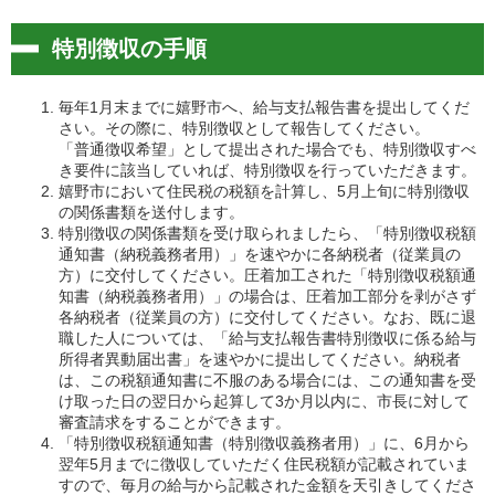
特別徴収の手順
毎年1月末までに嬉野市へ、給与支払報告書を提出してくだ
さい。その際に、特別徴収として報告してください。
「普通徴収希望」として提出された場合でも、特別徴収すべ
き要件に該当していれば、特別徴収を行っていただきます。
嬉野市において住民税の税額を計算し、5月上旬に特別徴収
の関係書類を送付します。
特別徴収の関係書類を受け取られましたら、「特別徴収税額
通知書（納税義務者用）」を速やかに各納税者（従業員の
方）に交付してください。圧着加工された「特別徴収税額通
知書（納税義務者用）」の場合は、圧着加工部分を剥がさず
各納税者（従業員の方）に交付してください。なお、既に退
職した人については、「給与支払報告書特別徴収に係る給与
所得者異動届出書」を速やかに提出してください。納税者
は、この税額通知書に不服のある場合には、この通知書を受
け取った日の翌日から起算して3か月以内に、市長に対して
審査請求をすることができます。
「特別徴収税額通知書（特別徴収義務者用）」に、6月から
翌年5月までに徴収していただく住民税額が記載されていま
すので、毎月の給与から記載された金額を天引きしてくださ