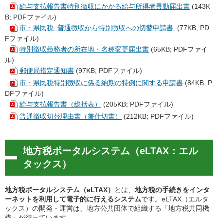
給与支払報告書特別徴収にかかる給与所得者異動届出書
(143K
B; PDFファイル)
市・県民税 普通徴収から特別徴収への切替申請書
(77KB; PD
Fファイル)
特別徴収義務者の所在地・名称変更届出書
(65KB; PDFファイ
ル)
郵便局指定通知書
(97KB; PDFファイル)
市・県民税特別徴収に係る納期の特例に関する申請書
(84KB; P
DFファイル)
給与支払報告書（総括表）
(205KB; PDFファイル)
普通徴収切替理由書（兼仕切書）
(212KB; PDFファイル)
地方税ポータルシステム（eLTAX：エル
タックス）
地方税ポータルシステム（eLTAX）
とは、
地方税の手続きをインタ
ーネットを利用して電子的に行えるシステム
です。eLTAX（エルタ
ックス）の開発・運営は、地方公共団体で組織する「地方税共同機
構」が行っています。