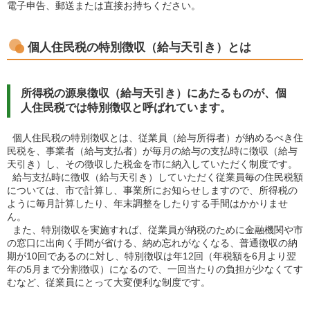
電子申告、郵送または直接お持ちください。
個人住民税の特別徴収（給与天引き）とは
所得税の源泉徴収（給与天引き）にあたるものが、個
人住民税では特別徴収と呼ばれています。
個人住民税の特別徴収とは、従業員（給与所得者）が納めるべき住
民税を、事業者（給与支払者）が毎月の給与の支払時に徴収（給与
天引き）し、その徴収した税金を市に納入していただく制度です。
給与支払時に徴収（給与天引き）していただく従業員毎の住民税額
については、市で計算し、事業所にお知らせしますので、所得税の
ように毎月計算したり、年末調整をしたりする手間はかかりませ
ん。
また、特別徴収を実施すれば、従業員が納税のために金融機関や市
の窓口に出向く手間が省ける、納め忘れがなくなる、普通徴収の納
期が10回であるのに対し、特別徴収は年12回（年税額を6月より翌
年の5月まで分割徴収）になるので、一回当たりの負担が少なくてす
むなど、従業員にとって大変便利な制度です。