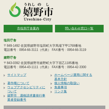
市役所庁舎案内
問い合わせ窓口一覧
塩田庁舎
〒849-1492 佐賀県嬉野市塩田町大字馬場下甲1769番地
電話番号 : 0954-66-3111（代表） FAX番号 : 0954-66-3119
嬉野庁舎
〒843-0392 佐賀県嬉野市嬉野町大字下宿乙1185番地
電話番号 : 0954-43-1111（代表） FAX番号 : 0954-42-3300
サイトマップ
ホームページ運用に関する
基本方針
著作権について
個人情報の取扱い
ウェブアクセシビリティに
免責事項
ついて
リンク集
嬉野市 適格請求書発行事
業者登録番号