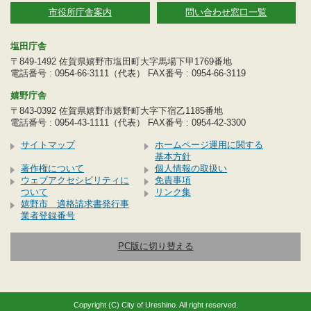
市役所庁舎案内
問い合わせ窓口一覧
塩田庁舎
〒849-1492 佐賀県嬉野市塩田町大字馬場下甲1769番地
電話番号 : 0954-66-3111（代表） FAX番号 : 0954-66-3119
嬉野庁舎
〒843-0392 佐賀県嬉野市嬉野町大字下宿乙1185番地
電話番号 : 0954-43-1111（代表） FAX番号 : 0954-42-3300
サイトマップ
ホームページ運用に関する
基本方針
著作権について
個人情報の取扱い
ウェブアクセシビリティに
免責事項
ついて
リンク集
嬉野市 適格請求書発行事
業者登録番号
PC版に切り替える
Copyright (C) City of Ureshino. All right reserved.