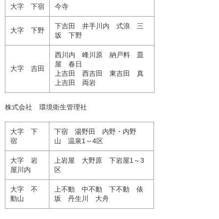
大字 下宿
今寺
下吉田 井手川内 式浪 三
大字 下野
坂 下野
西川内 峰川原 納戸料 皿
屋 春日
大字 吉田
上吉田 西吉田 東吉田 真
上吉田 両岩
株式会社 環境衛生管理社
大字 下
下宿 湯野田 内野・内野
宿
山 温泉1～4区
大字 岩
上岩屋 大野原 下岩屋1～3
屋川内
区
大字 不
上不動 中不動 下不動 俵
動山
坂 丹生川 大舟