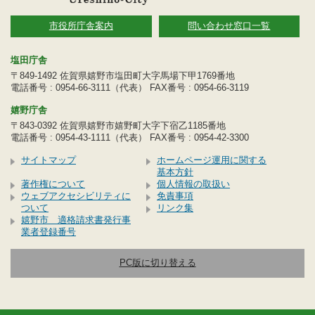
市役所庁舎案内
問い合わせ窓口一覧
塩田庁舎
〒849-1492 佐賀県嬉野市塩田町大字馬場下甲1769番地
電話番号 : 0954-66-3111（代表） FAX番号 : 0954-66-3119
嬉野庁舎
〒843-0392 佐賀県嬉野市嬉野町大字下宿乙1185番地
電話番号 : 0954-43-1111（代表） FAX番号 : 0954-42-3300
サイトマップ
ホームページ運用に関する
基本方針
著作権について
個人情報の取扱い
ウェブアクセシビリティに
免責事項
ついて
リンク集
嬉野市 適格請求書発行事
業者登録番号
PC版に切り替える