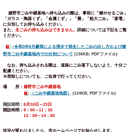
嬉野市ごみ中継基地へ持ち込みの際は、事前に「燃やせるごみ」
「ガラス・陶器くず」「金属くず」」「畳」「粗大ごみ」「家電」
に分別してお持ち込みください。
また、
生ごみの持ち込みはできません。
詳細については下記をご覧
ください。
○令和3年8月豪雨による浸水で発生したごみの出し方および嬉
野市ごみ中継基地内での分別について
(136KB; PDFファイル)
なお、持ち込みされる際は、道路にごみ落下しないよう、十分ご
配慮ください。
※荷卸しについても、ご自身で行ってください。
場 所：
嬉野市ごみ中継基地
（ごみ中継基地地図）
(124KB; PDFファイル)
開設期間：
8月16日～23日
開設時間：
9：00～11：30
13：00～14：00
状況が変わりましたら、市ホームページでお知らせします。