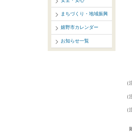
安全・安心
まちづくり・地域振興
嬉野市カレンダー
お知らせ一覧
（
も
（
に
（
の
嬉