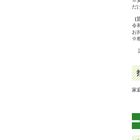
※
だ
（
令
お
※
詳
家