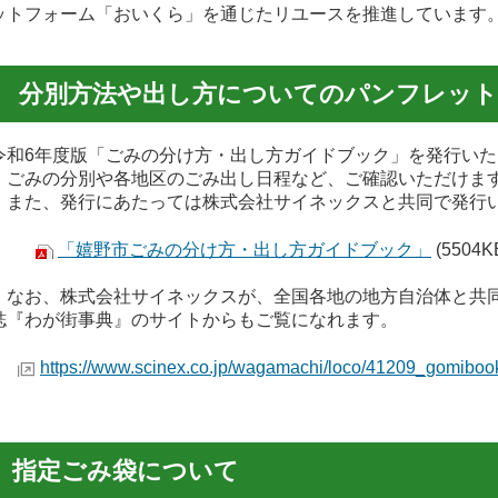
ットフォーム「おいくら」を通じたリユースを推進しています
分別方法や出し方についてのパンフレット
和6年度版「ごみの分け方・出し方ガイドブック」を発行いた
みの分別や各地区のごみ出し日程など、ご確認いただけま
た、発行にあたっては株式会社サイネックスと共同で発行
「嬉野市ごみの分け方・出し方ガイドブック」
(5504
お、株式会社サイネックスが、全国各地の地方自治体と共同
『わが街事典』のサイトからもご覧になれます。
https://www.scinex.co.jp/wagamachi/loco/41209_gomibook
指定ごみ袋について