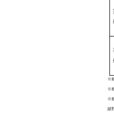
※
※
※
嬉