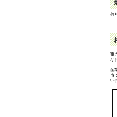
持
粗
な
産
市
い