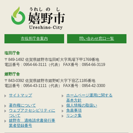
市役所庁舎案内
問い合わせ窓口一覧
塩田庁舎
〒849-1492 佐賀県嬉野市塩田町大字馬場下甲1769番地
電話番号 : 0954-66-3111（代表） FAX番号 : 0954-66-3119
嬉野庁舎
〒843-0392 佐賀県嬉野市嬉野町大字下宿乙1185番地
電話番号 : 0954-43-1111（代表） FAX番号 : 0954-42-3300
サイトマップ
ホームページ運用に関する
基本方針
著作権について
個人情報の取扱い
ウェブアクセシビリティに
免責事項
ついて
リンク集
嬉野市 適格請求書発行事
業者登録番号