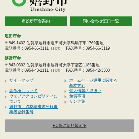
市役所庁舎案内
問い合わせ窓口一覧
塩田庁舎
〒849-1492 佐賀県嬉野市塩田町大字馬場下甲1769番地
電話番号 : 0954-66-3111（代表） FAX番号 : 0954-66-3119
嬉野庁舎
〒843-0392 佐賀県嬉野市嬉野町大字下宿乙1185番地
電話番号 : 0954-43-1111（代表） FAX番号 : 0954-42-3300
サイトマップ
ホームページ運用に関する
基本方針
著作権について
個人情報の取扱い
ウェブアクセシビリティに
免責事項
ついて
リンク集
嬉野市 適格請求書発行事
業者登録番号
PC版に切り替える