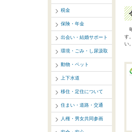
税金
保険・年金
す
出会い・結婚サポート
い
環境・ごみ・し尿汲取
動物・ペット
上下水道
移住・定住について
住まい・道路・交通
人権・男女共同参画