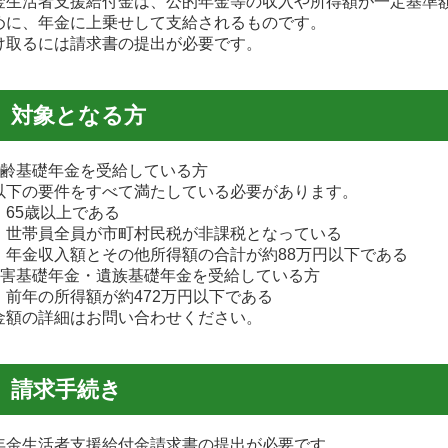
金生活者支援給付金は、公的年金等の収入や所得額が一定基準
めに、年金に上乗せして支給されるものです。
け取るには請求書の提出が必要です。
対象となる方
老齢基礎年金を受給している方
下の要件をすべて満たしている必要があります。
65歳以上である
世帯員全員が市町村民税が非課税となっている
年金収入額とその他所得額の合計が約88万円以下である
障害基礎年金・遺族基礎年金を受給している方
前年の所得額が約472万円以下である
金額の詳細はお問い合わせください。
請求手続き
金生活者支援給付金請求書の提出が必要です。