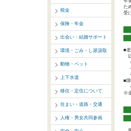
年
た
税金
受
保険・年金
出会い・結婚サポート
■
環境・ごみ・し尿汲取
以
・
動物・ペット
・
・
上下水道
■
・
移住・定住について
※
住まい・道路・交通
人権・男女共同参画
年