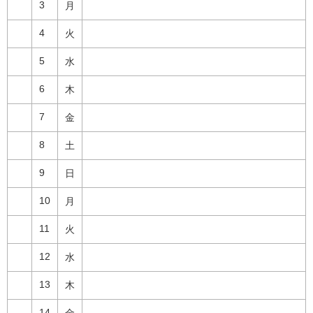
3
月
4
火
5
水
6
木
7
金
8
土
9
日
10
月
11
火
12
水
13
木
14
金