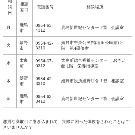
相
相談
談
電話番号
相談場所
窓口
日
鹿島
0954-63-
月
鹿島新世紀センター 2階 会議室
4312
市
嬉野
嬉野市中央公民館(塩田公民館) 2
0954-42-
火
3310
市
階 第4研修室
太良
太良町総合福祉センター しおさい
0954-67-
水
0312
町
館 1階 栄養指導室
嬉野
0954-42-
木
嬉野市役所嬉野庁舎 1階 相談室
3310
市
鹿島
0954-63-
金
鹿島新世紀センター 2階 会議室
3412
市
悪質な商取引に巻き込まれて、実際に困った体験をされたことはご
ざいませんか？