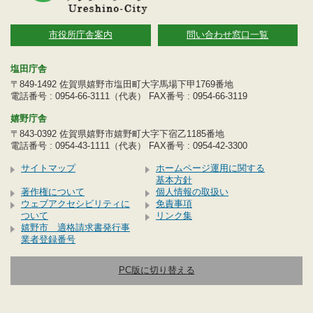
市役所庁舎案内
問い合わせ窓口一覧
塩田庁舎
〒849-1492 佐賀県嬉野市塩田町大字馬場下甲1769番地
電話番号 : 0954-66-3111（代表） FAX番号 : 0954-66-3119
嬉野庁舎
〒843-0392 佐賀県嬉野市嬉野町大字下宿乙1185番地
電話番号 : 0954-43-1111（代表） FAX番号 : 0954-42-3300
サイトマップ
ホームページ運用に関する
基本方針
著作権について
個人情報の取扱い
ウェブアクセシビリティに
免責事項
ついて
リンク集
嬉野市 適格請求書発行事
業者登録番号
PC版に切り替える