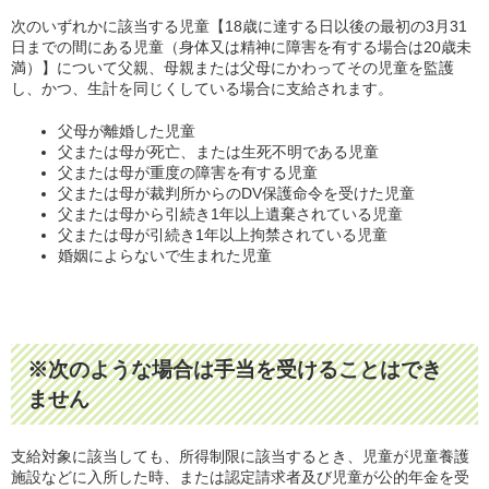
次のいずれかに該当する児童【18歳に達する日以後の最初の3月31
日までの間にある児童（身体又は精神に障害を有する場合は20歳未
満）】について父親、母親または父母にかわってその児童を監護
し、かつ、生計を同じくしている場合に支給されます。
父母が離婚した児童
父または母が死亡、または生死不明である児童
父または母が重度の障害を有する児童
父または母が裁判所からのDV保護命令を受けた児童
父または母から引続き1年以上遺棄されている児童
父または母が引続き1年以上拘禁されている児童
婚姻によらないで生まれた児童
※次のような場合は手当を受けることはでき
ません
支給対象に該当しても、所得制限に該当するとき、児童が児童養護
施設などに入所した時、または認定請求者及び児童が公的年金を受