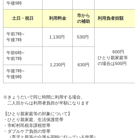
午後9時
市から
土日・祝日
利用料金
利用負者担額
の補助
午前7時~
1,130円
530円
午後7時
600円
午前6時~
ひとり親家庭等
午前7時
の場合は500円
1,230円
630円
午後7時~
午後9時
※きょうだいで同じ時間に利用する場合、
二人目からは利用者負担が半額になります
【ひとり親家庭等の対象について】
・ひとり親家庭、生活保護世帯
・市町村民税非課税世帯
・ダブルケア負担の世帯
（育児と親等の介護を同時に行っている世帯）