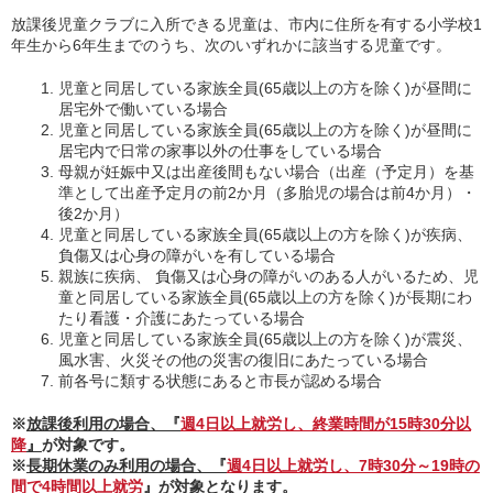
放課後児童クラブに入所できる児童は、市内に住所を有する小学校1
年生から6年生までのうち、次のいずれかに該当する児童です。
児童と同居している家族全員(65歳以上の方を除く)が昼間に
居宅外で働いている場合
児童と同居している家族全員(65歳以上の方を除く)が昼間に
居宅内で日常の家事以外の仕事をしている場合
母親が妊娠中又は出産後間もない場合（出産（予定月）を基
準として出産予定月の前2か月（多胎児の場合は前4か月）・
後2か月）
児童と同居している家族全員(65歳以上の方を除く)が疾病、
負傷又は心身の障がいを有している場合
親族に疾病、 負傷又は心身の障がいのある人がいるため、児
童と同居している家族全員(65歳以上の方を除く)が長期にわ
たり看護・介護にあたっている場合
児童と同居している家族全員(65歳以上の方を除く)が震災、
風水害、火災その他の災害の復旧にあたっている場合
前各号に類する状態にあると市長が認める場合
※
放課後利用の場合、『
週4日以上就労し、終業時間が15時30分以
降
』
が対象です。
※
長期休業のみ利用の場合、『
週4日以上就労し、7時30分～19時の
間で4時間以上就労
』
が対象となります。