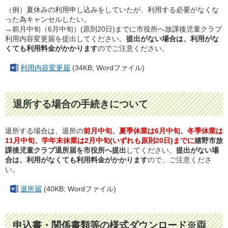
（例）夏休みの利用申し込みをしていたが、利用する必要がなくな
った為キャンセルしたい。
→前月中旬（6月中旬）(原則20日)までに市役所へ放課後児童クラブ
利用内容変更届を提出してください。
提出がない場合は、利用がな
くても利用料金がかかります
のでご注意ください。
利用内容変更届
(34KB; Wordファイル)
退所する場合の手続きについて
退所する場合は、退所の
前月中旬、夏季休業は6月中旬、冬季休業は
11月中旬、学年末休業は2月中旬(いずれも原則20日)までに
嬉野市放
課後児童クラブ退所届を市役所へ提出
してください。
提出がない場
合は、利用がなくても利用料金がかかります
ので、ご注意くださ
い。
退所届
(40KB; Wordファイル)
申込書・関係書類等の様式ダウンロード※両