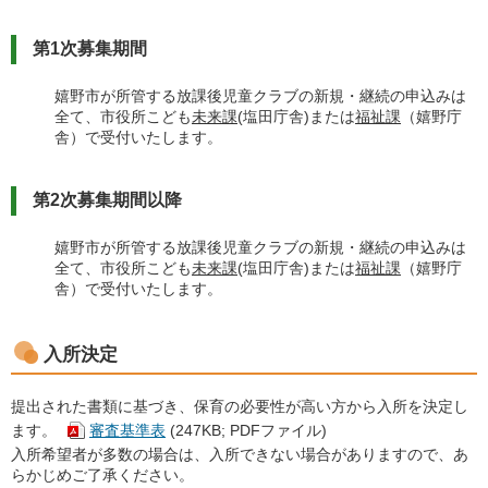
第1次募集期間
嬉野市が所管する放課後児童クラブの新規・継続の申込みは
全て、市役所こども
未来課
(塩田庁舎)または
福祉課
（嬉野庁
舎）で受付いたします。
第2次募集期間以降
嬉野市が所管する放課後児童クラブの新規・継続の申込みは
全て、市役所こども
未来課
(塩田庁舎)または
福祉課
（嬉野庁
舎）で受付いたします。
入所決定
提出された書類に基づき、保育の必要性が高い方から入所を決定し
ます。
審査基準表
(247KB; PDFファイル)
入所希望者が多数の場合は、入所できない場合がありますので、あ
らかじめご了承ください。