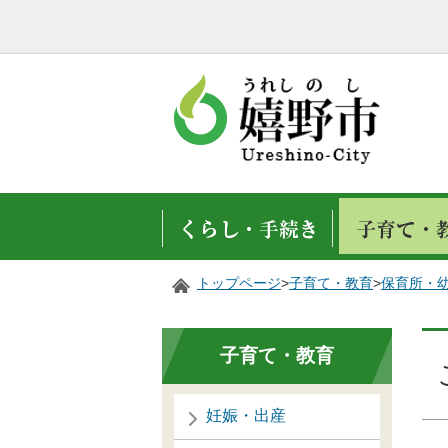
トップページ
>
子育て・教育
>
保育所・
子育て・教育
妊娠・出産