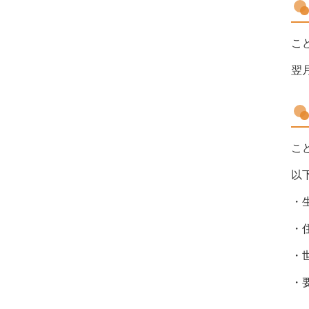
こ
翌
こ
以
・
・
・
・