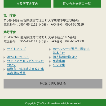
市役所庁舎案内
問い合わせ窓口一覧
塩田庁舎
〒849-1492 佐賀県嬉野市塩田町大字馬場下甲1769番地
電話番号 : 0954-66-3111（代表） FAX番号 : 0954-66-3119
嬉野庁舎
〒843-0392 佐賀県嬉野市嬉野町大字下宿乙1185番地
電話番号 : 0954-43-1111（代表） FAX番号 : 0954-42-3300
サイトマップ
ホームページ運用に関する
基本方針
著作権について
個人情報の取扱い
ウェブアクセシビリティに
免責事項
ついて
リンク集
嬉野市 適格請求書発行事
業者登録番号
PC版に切り替える
Copyright (C) City of Ureshino. All right reserved.