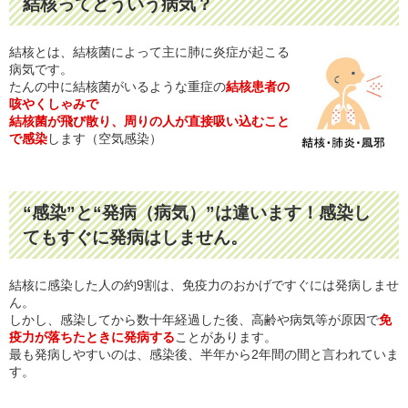
結核ってどういう病気？
結核とは、結核菌によって主に肺に炎症が起こる
病気です。
たんの中に結核菌がいるような重症の
結核患者の
咳やくしゃみで
結核菌が飛び散り、
周りの人が直接吸い込むこと
で感染
します（空気感染）
“感染”と“発病（病気）”は違います！感染し
てもすぐに発病はしません。
結核に感染した人の約9割は、免疫力のおかげですぐには発病しませ
ん。
しかし、感染してから数十年経過した後、高齢や病気等が原因で
免
疫力が落ちたときに発病する
ことがあります。
最も発病しやすいのは、感染後、半年から2年間の間と言われていま
す。